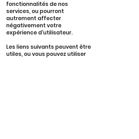
fonctionnalités de nos
services, ou pourront
autrement affecter
négativement votre
expérience d'utilisateur.
Les liens suivants peuvent être
utiles, ou vous pouvez utiliser
l'option « Aide » de votre
navigateur.
Paramètres des cookies dans
Firefox
Paramètres des cookies dans
Internet Explorer
Paramètres des cookies dans
Google Chrome
Paramètres des cookies dans