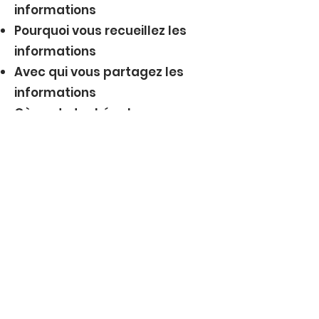
informations
Pourquoi vous recueillez les
informations
Avec qui vous partagez les
informations
Où sont stockées les
informations
Combien de temps vous
conservez les informations
Comment vous protégez les
informations
Les modifications ou mises à
jour de la Politique de
confidentialité
Cliquez ici
pour obtenir des